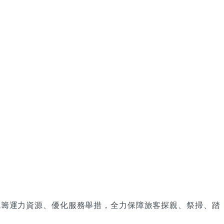
）統籌運力資源、優化服務舉措，全力保障旅客探親、祭掃、踏